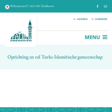
Ga
Willemstraat 67, 5611 HC Eindhoven
naar
inhoud
AGENDA
DONEREN
MENU
HOME
Oprichting en rol Turks-Islamitische gemeenschap
FATIH MOSKEE
IMAM
HISTORIE
ACTIVITEITEN