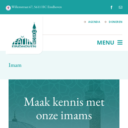
Ga
Willemstraat 67, 5611 HC Eindhoven
naar
inhoud
AGENDA
DONEREN
MENU
HOME
Imam
FATIH MOSKEE
IMAM
Maak kennis met
HISTORIE
onze imams
ACTIVITEITEN