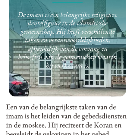
EDUCATIE
De imam is een belangrijke religieuze
sleutelfiguur in de islamitische
CONTACT
gemeenschap. Hij heeft verschillende
taken en verantwoordelijkheden,
afhankelijk van de omvang en
behoeften van de gemeenschap waarin
hij werkzaam is.
Een van de belangrijkste taken van de
imam is het leiden van de gebedsdiensten
in de moskee. Hij reciteert de Koran en
begeleidt de gelovigen in het gebed.