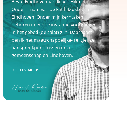
Beste Eindhovenaar, Ik ben Hikmet
Önder. Imam van de Fatih Moskee in
Eindhoven. Onder mijn kerntaken
behoren in eerste instantie voorganger
in het gebed (de salat) zijn. Daarnaast
ben ik het maatschappelijke- religieuze
aanspreekpunt tussen onze
gemeenschap en Eindhoven.
LEES MEER