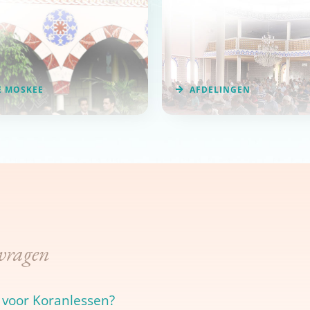
E MOSKEE
AFDELINGEN
 vragen
n voor Koranlessen?