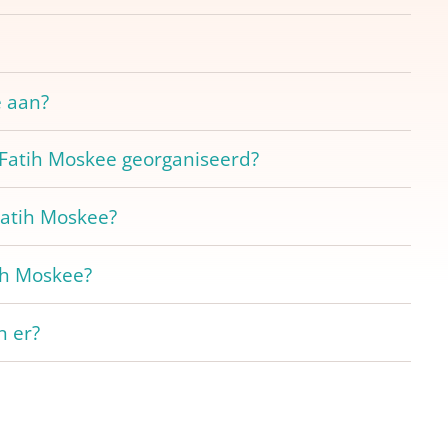
e aan?
atih Moskee georganiseerd?
Fatih Moskee?
tih Moskee?
n er?