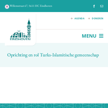
Ga
Willemstraat 67, 5611 HC Eindhoven
naar
inhoud
AGENDA
DONEREN
MENU
HOME
Oprichting en rol Turks-Islamitische gemeenschap
FATIH MOSKEE
IMAM
HISTORIE
ACTIVITEITEN